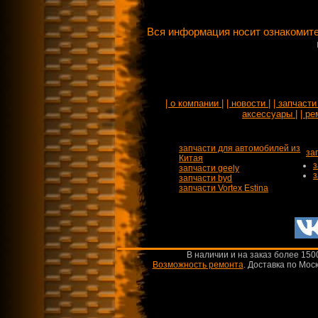
Вся информация носит ознакомите
| о компании |
| новости |
| запчасти 
аксессуары |
| ре
запчасти для автомобилей из
за
Китая
з
запчасти geely
з
запчасти byd
запчасти Vortex Estina
В наличии и на заказ более 150
Возможность ремонта
.
Доставка по Моск