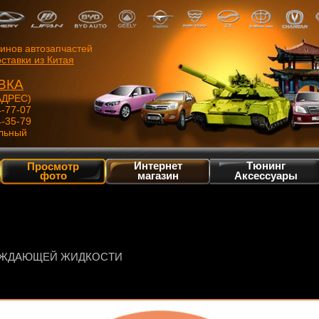
зинов автозапчастей
ставки из Китая
ВКА
ДРЕС)
4-77-07
4-35-79
льный
Интернет
Тюнинг
Просмотр
фото
магазин
Аксессуары
АЖДАЮЩЕЙ ЖИДКОСТИ