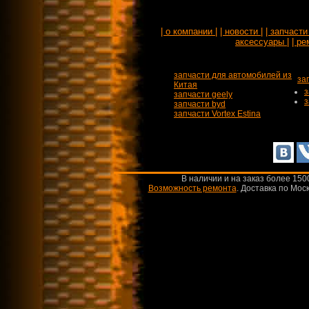
| о компании |
| новости |
| запчасти 
аксессуары |
| ре
запчасти для автомобилей из
за
Китая
з
запчасти geely
з
запчасти byd
запчасти Vortex Estina
В наличии и на заказ более 150
Возможность ремонта
.
Доставка по Моск