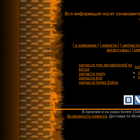
Вся информация носит ознакомите
| о компании |
| новости |
| запчасти 
аксессуары |
| ре
запчасти для автомобилей из
за
Китая
з
запчасти geely
з
запчасти byd
запчасти Vortex Estina
В наличии и на заказ более 150
Возможность ремонта
.
Доставка по Моск