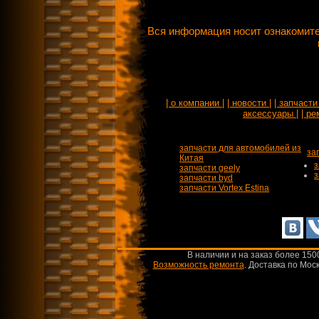
Вся информация носит ознакомите
| о компании |
| новости |
| запчасти 
аксессуары |
| ре
запчасти для автомобилей из
за
Китая
з
запчасти geely
з
запчасти byd
запчасти Vortex Estina
В наличии и на заказ более 150
Возможность ремонта
.
Доставка по Моск