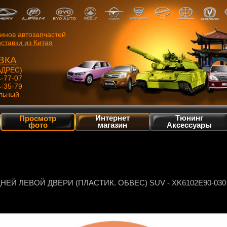
зинов автозапчастей
ставки из Китая
ВКА
ДРЕС)
4-77-07
4-35-79
льный
Интернет
Тюнинг
Просмотр
фото
магазин
Аксессуары
Й ЛЕВОЙ ДВЕРИ (ПЛАСТИК. ОБВЕС) SUV - XK6102E90-030