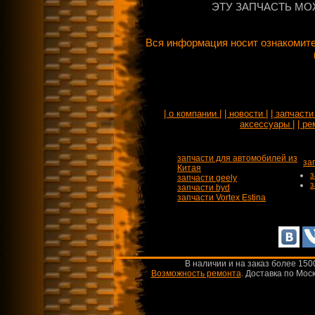
ЭТУ ЗАПЧАСТЬ МО
Вся информация носит ознакомите
| о компании |
| новости |
| запчасти 
аксессуары |
| ре
запчасти для автомобилей из
за
Китая
з
запчасти geely
з
запчасти byd
запчасти Vortex Estina
В наличии и на заказ более 150
Возможность ремонта
.
Доставка по Моск