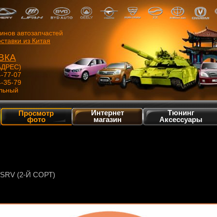
зинов автозапчастей
ставки из Китая
ВКА
ДРЕС)
4-77-07
4-35-79
льный
Интернет
Тюнинг
Просмотр
фото
магазин
Аксессуары
RV (2-Й СОРТ)