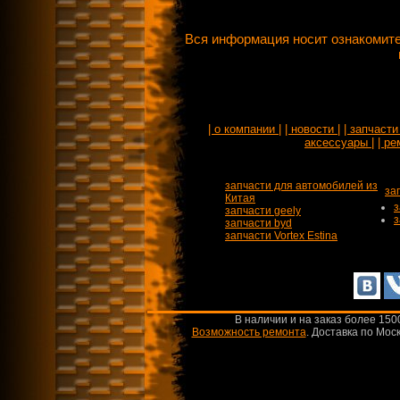
Вся информация носит ознакомите
| о компании |
| новости |
| запчасти 
аксессуары |
| ре
запчасти для автомобилей из
за
Китая
з
запчасти geely
з
запчасти byd
запчасти Vortex Estina
В наличии и на заказ более 150
Возможность ремонта
.
Доставка по Моск