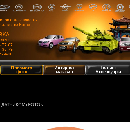
зинов автозапчастей
ставки из Китая
ВКА
ДРЕС)
4-77-07
4-35-79
льный
Интернет
Тюнинг
Просмотр
фото
магазин
Аксессуары
 ДАТЧИКОМ) FOTON