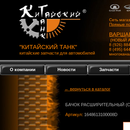
Сеть мага
Прямые по
ВАРША
(НОВЫЙ А
8 (926) 88
"КИТАЙСКИЙ ТАНК"
8 (495) 64
китайские запчасти для автомобилей
многокана
О компании
Новости
Запчасти
← вернуться в каталог
БАЧОК РАСШИРИТЕЛЬНЫЙ (С
Артикул:
1648613100008D