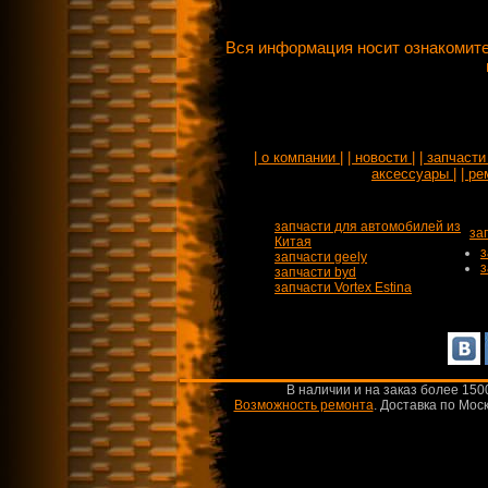
Вся информация носит ознакомите
| о компании |
| новости |
| запчасти 
аксессуары |
| ре
запчасти для автомобилей из
за
Китая
з
запчасти geely
з
запчасти byd
запчасти Vortex Estina
В наличии и на заказ более 150
Возможность ремонта
.
Доставка по Моск