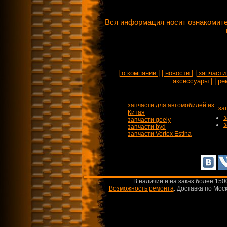
Вся информация носит ознакомите
| о компании |
| новости |
| запчасти 
аксессуары |
| ре
запчасти для автомобилей из
за
Китая
з
запчасти geely
з
запчасти byd
запчасти Vortex Estina
В наличии и на заказ более 150
Возможность ремонта
.
Доставка по Моск