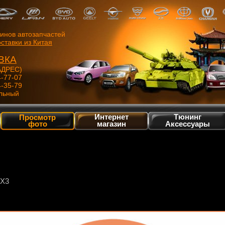
зинов автозапчастей
ставки из Китая
ВКА
ДРЕС)
4-77-07
4-35-79
льный
Интернет
Тюнинг
Просмотр
фото
магазин
Аксессуары
-X3