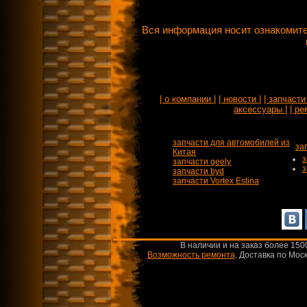
Вся информация носит ознакомите
| о компании |
| новости |
| запчасти 
аксессуары |
| ре
запчасти для автомобилей из
за
Китая
з
запчасти geely
з
запчасти byd
запчасти Vortex Estina
В наличии и на заказ более 150
Возможность ремонта
.
Доставка по Моск