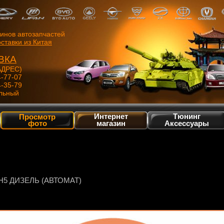
зинов автозапчастей
ставки из Китая
ВКА
ДРЕС)
4-77-07
4-35-79
льный
Интернет
Тюнинг
Просмотр
фото
магазин
Аксессуары
H5 ДИЗЕЛЬ (АВТОМАТ)