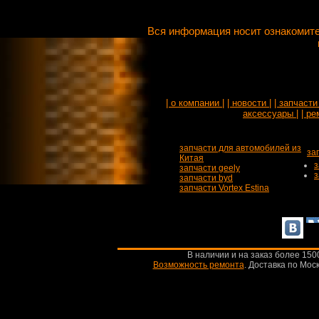
Вся информация носит ознакомите
| о компании |
| новости |
| запчасти 
аксессуары |
| ре
запчасти для автомобилей из
за
Китая
з
запчасти geely
з
запчасти byd
запчасти Vortex Estina
В наличии и на заказ более 150
Возможность ремонта
.
Доставка по Моск