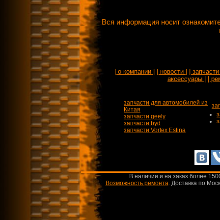
Вся информация носит ознакомите
| о компании |
| новости |
| запчасти 
аксессуары |
| ре
запчасти для автомобилей из
за
Китая
з
запчасти geely
з
запчасти byd
запчасти Vortex Estina
В наличии и на заказ более 150
Возможность ремонта
.
Доставка по Моск