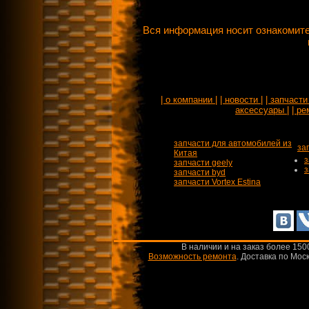
Вся информация носит ознакомите
| о компании |
| новости |
| запчасти 
аксессуары |
| ре
запчасти для автомобилей из
за
Китая
з
запчасти geely
з
запчасти byd
запчасти Vortex Estina
В наличии и на заказ более 150
Возможность ремонта
.
Доставка по Моск