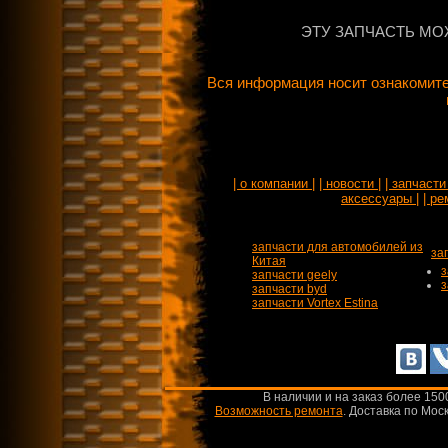
ЭТУ ЗАПЧАСТЬ МО
Вся информация носит ознакомите
| о компании |
| новости |
| запчасти 
аксессуары |
| ре
запчасти для автомобилей из
за
Китая
з
запчасти geely
з
запчасти byd
запчасти Vortex Estina
В наличии и на заказ более 150
Возможность ремонта
.
Доставка по Моск