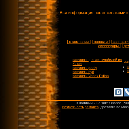
Вся информация носит ознакомите
| о компании |
| новости |
| запчасти 
аксессуары |
| ре
запчасти для автомобилей из
за
Китая
з
запчасти geely
з
запчасти byd
запчасти Vortex Estina
В наличии и на заказ более 150
Возможность ремонта
.
Доставка по Моск