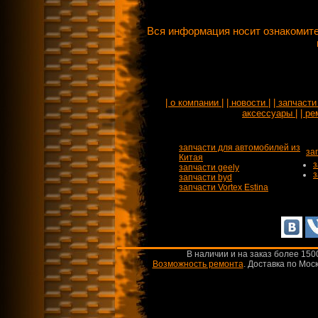
Вся информация носит ознакомите
| о компании |
| новости |
| запчасти 
аксессуары |
| ре
запчасти для автомобилей из
за
Китая
з
запчасти geely
з
запчасти byd
запчасти Vortex Estina
В наличии и на заказ более 150
Возможность ремонта
.
Доставка по Моск