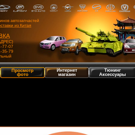
зинов автозапчастей
ставки из Китая
ВКА
ДРЕС)
4-77-07
4-35-79
льный
Интернет
Тюнинг
Просмотр
фото
магазин
Аксессуары