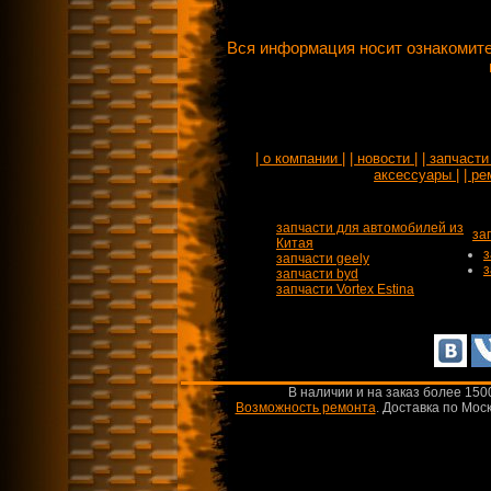
Вся информация носит ознакомите
| о компании |
| новости |
| запчасти 
аксессуары |
| ре
запчасти для автомобилей из
за
Китая
з
запчасти geely
з
запчасти byd
запчасти Vortex Estina
В наличии и на заказ более 150
Возможность ремонта
.
Доставка по Моск