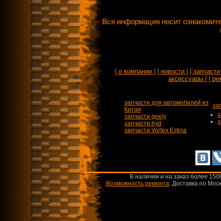
Вся информация носит ознакомите
| о компании |
| новости |
| запчасти 
аксессуары |
| ре
запчасти для автомобилей из
за
Китая
з
запчасти geely
з
запчасти byd
запчасти Vortex Estina
В наличии и на заказ более 150
Возможность ремонта
.
Доставка по Моск