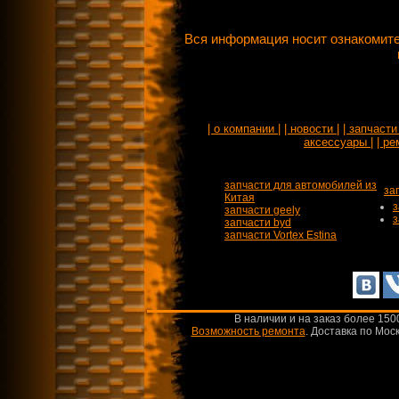
Вся информация носит ознакомите
| о компании |
| новости |
| запчасти 
аксессуары |
| ре
запчасти для автомобилей из
за
Китая
з
запчасти geely
з
запчасти byd
запчасти Vortex Estina
В наличии и на заказ более 150
Возможность ремонта
.
Доставка по Моск