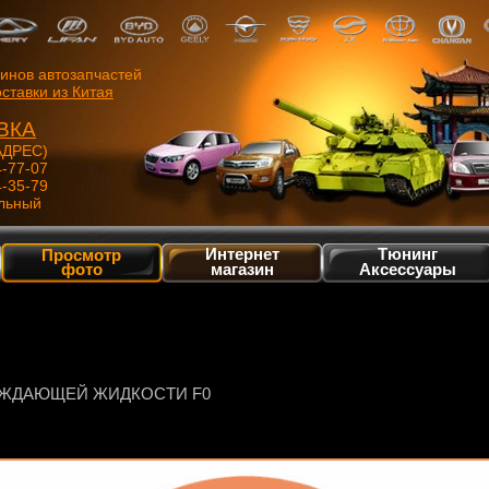
зинов автозапчастей
ставки из Китая
ВКА
ДРЕС)
4-77-07
4-35-79
льный
Интернет
Тюнинг
Просмотр
фото
магазин
Аксессуары
AЖДАЮЩЕЙ ЖИДКОСТИ F0