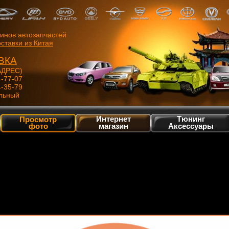
зинов автозапчастей
ставки из Китая
ВКА
ДРЕС)
4-77-07
4-35-79
льный
Интернет
Тюнинг
Просмотр
фото
магазин
Аксессуары