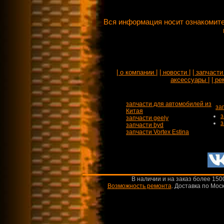
Вся информация носит ознакомите
| о компании |
| новости |
| запчасти 
аксессуары |
| ре
запчасти для автомобилей из
за
Китая
з
запчасти geely
з
запчасти byd
запчасти Vortex Estina
В наличии и на заказ более 150
Возможность ремонта
.
Доставка по Моск