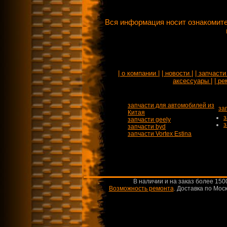
Вся информация носит ознакомите
| о компании |
| новости |
| запчасти 
аксессуары |
| ре
запчасти для автомобилей из
за
Китая
з
запчасти geely
з
запчасти byd
запчасти Vortex Estina
В наличии и на заказ более 150
Возможность ремонта
.
Доставка по Моск