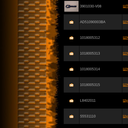
3901030-V08
ШТ
AD51090003BA
ШУ
1018005312
ШУ
1018005313
ШУ
1018005314
ШУ
1018005315
ШУ
L8402011
Шу
S5531110
Шу