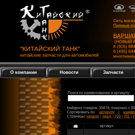
Сеть мага
Прямые по
ВАРША
(НОВЫЙ А
8 (926) 88
"КИТАЙСКИЙ ТАНК"
8 (495) 64
китайские запчасти для автомобилей
многокана
О компании
Новости
Запчасти
Поиск по наименованию и артикулу:
Найдено товаров: 35879, показано c 3
Сортировать по:
артикулу
|
наиме
Страницы:
начало
|
пред.
|
700
|
701
|
7
артикул