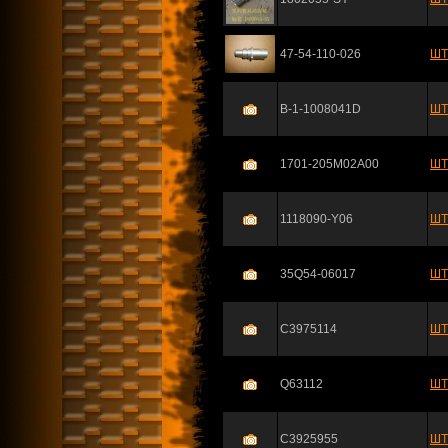
47-54-110-026
ШТ
B-1-1008041D
ШТ
1701-205M02A00
ШТ
1118090-Y06
ШТ
35Q54-06017
ШТ
C3975114
ШТ
Q63112
ШТ
C3925955
ШТ