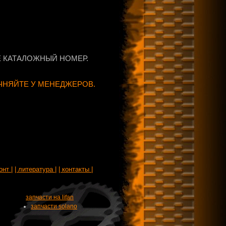
 КАТАЛОЖНЫЙ НОМЕР.
ЧНЯЙТЕ У МЕНЕДЖЕРОВ.
онт |
| литература |
| контакты |
запчасти на lifan
запчасти solano