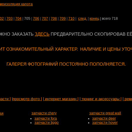
моизоляция капота
02
|
703
|
704
|
705
|
706
|
707
|
708
|
709
|
710
|
след.
|
конец
| всего 718
ЖНО ЗАКАЗАТЬ
ЗДЕСЬ
ПРЕДВАРИТЕЛЬНО СКОПИРОВАВ ЕЁ
Т ОЗНАКОМИТЕЛЬНЫЙ ХАРАКТЕР. НАЛИЧИЕ И ЦЕНЫ УТО
ГАЛЕРЕЯ ФОТОГРАФИЙ ПОСТОЯННО ПОПОЛНЯЕТСЯ.
части |
|просмотр фото |
| интернет магазин |
| тюнинг и аксессуары |
| рем
запчасти chery
запчасти great wall
ая
запчасти fora
запчасти deer
запчасти tiggo
запчасти hover