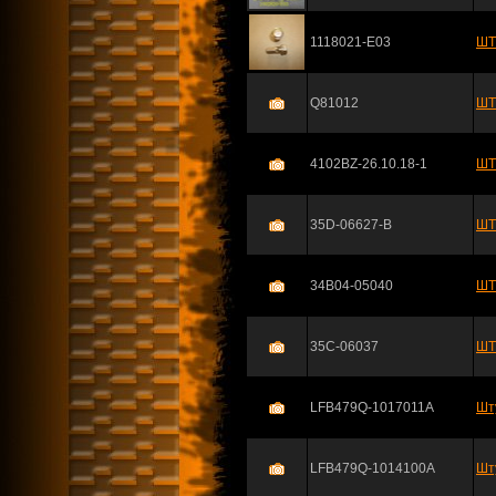
1118021-E03
ШТ
Q81012
ШТ
4102BZ-26.10.18-1
ШТ
35D-06627-B
ШТ
34B04-05040
ШТ
35C-06037
ШТ
LFB479Q-1017011A
Шт
LFB479Q-1014100A
Шт