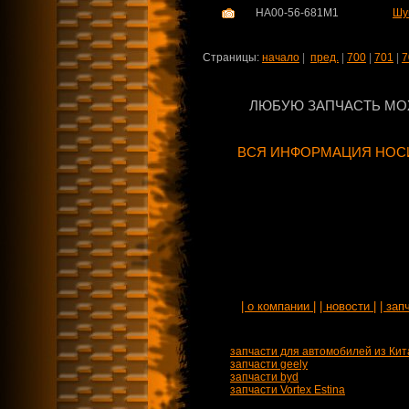
HA00-56-681M1
Шу
Страницы:
начало
|
пред.
|
700
|
701
|
7
ЛЮБУЮ ЗАПЧАСТЬ МО
ВСЯ ИНФОРМАЦИЯ НОСИ
| о компании |
| новости |
| зап
запчасти для автомобилей из Кит
запчасти geely
запчасти byd
запчасти Vortex Estina