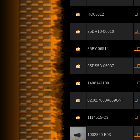
RQ63012
ШТ
35DR10-06010
ШТ
35BY-06514
ШТ
35DS5B-06037
ШТ
1406141180
ШТ
02.02.7083A069GNF
ШТ
1114515-Q3
ШТ
1002820-E03
ШТ