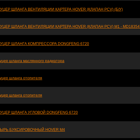
УЦЕР ШЛАНГА ВЕНТИЛЯЦИИ КАРТЕРА HOVER (КЛАПАН PCV) (Б/У)
УЦЕР ШЛАНГА ВЕНТИЛЯЦИИ КАРТЕРА HOVER (КЛАПАН PCV) М1 - MD18354
УЦЕР ШЛАНГА КОМПРЕССОРА DONGFENG 6720
уцер шланга маслянного радиатора
уцер шланга отопителя
уцер шланга отопителя
УЦЕР ШЛАНГА УГЛОВОЙ DONGFENG 6720
ЫРЬ БУКСИРОВОЧНЫЙ HOVER M4