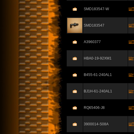
SMD183547-W
ШТ
SMD183547
ШТ
A3960377
ШТ
HBA0-19-92XM1
Шт
B455-61-240AL1
Шт
BJ1H-61-240AL1
Шт
RQ65406-J8
ШТ
3900014-S08A
ШТ