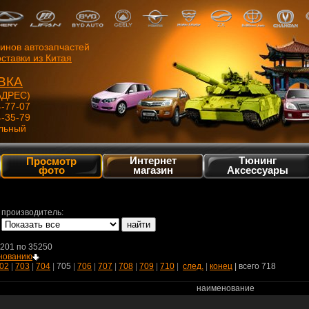
зинов автозапчастей
ставки из Китая
ВКА
ДРЕС)
4-77-07
4-35-79
льный
Интернет
Тюнинг
Просмотр
фото
магазин
Аксессуары
производитель:
5201 по 35250
нованию
02
|
703
|
704
|
705
|
706
|
707
|
708
|
709
|
710
|
след.
|
конец
| всего 718
наименование