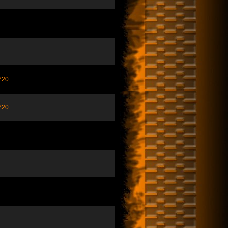
720
720