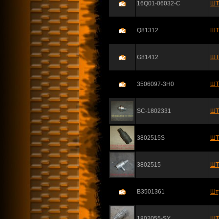
16Q01-06032-C
ШТ
Q81312
ШТ
G81412
ШТ
3506097-3H0
ШТ
SC-1802331
ШТ
3802515S
ШТ
3802515
ШТ
B3501361
Шт
1802055-SY
ШТ