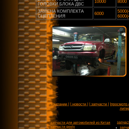
10000
8000
ГОЛОВКИ БЛОКА ДВС
ЗАМЕНА КОМПЛЕКТА
5000(
6000
СЦЕПЛЕНИЯ
6000(
| о компании |
| новости |
| запчасти |
|просмотр 
литер
запчас
запчасти для автомобилей из Китая
запчасти geely
запча