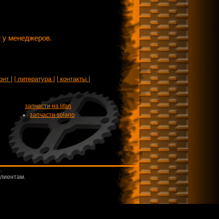
 у менеджеров.
онт |
| литература |
| контакты |
запчасти на lifan
запчасти solano
.
клиентам.