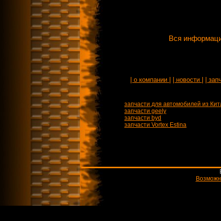
Вся информаци
| о компании |
| новости |
| зап
запчасти для автомобилей из Кит
запчасти geely
запчасти byd
запчасти Vortex Estina
Возможн