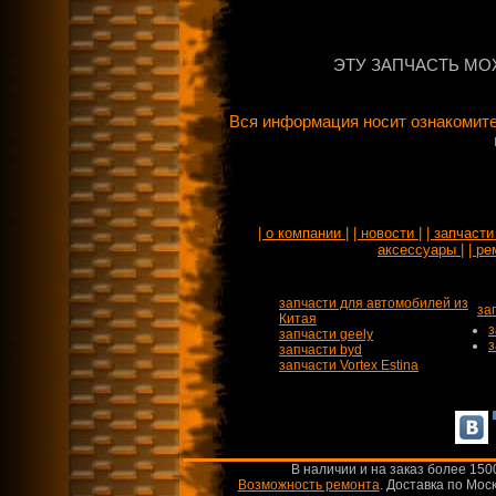
ЭТУ ЗАПЧАСТЬ МО
Вся информация носит ознакомите
| о компании |
| новости |
| запчасти 
аксессуары |
| ре
запчасти для автомобилей из
за
Китая
з
запчасти geely
з
запчасти byd
запчасти Vortex Estina
В наличии и на заказ более 150
Возможность ремонта
.
Доставка по Моск