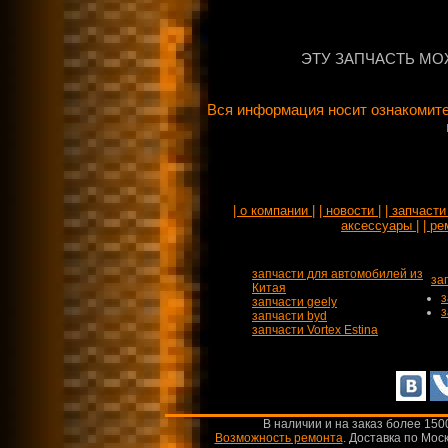
ЭТУ ЗАПЧАСТЬ МО
Вся информация носит ознакомите
| о компании |
| новости |
| запчасти 
аксессуары |
| ре
запчасти для автомобилей из
за
Китая
з
запчасти geely
з
запчасти byd
запчасти Vortex Estina
В наличии и на заказ более 150
Возможность ремонта
.
Доставка по Моск