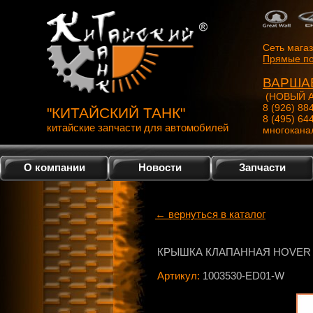
Сеть мага
Прямые по
ВАРША
(НОВЫЙ А
8 (926) 88
"КИТАЙСКИЙ ТАНК"
8 (495) 64
китайские запчасти для автомобилей
многокана
О компании
Новости
Запчасти
← вернуться в каталог
КРЫШКА КЛАПАННАЯ HOVER H
Артикул:
1003530-ED01-W