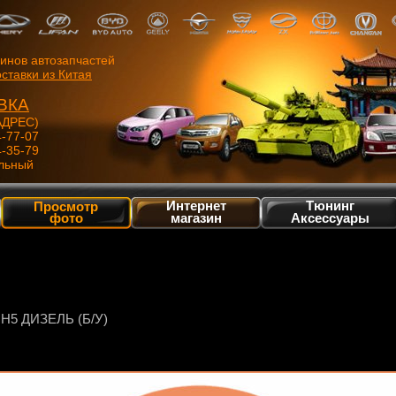
зинов автозапчастей
ставки из Китая
ВКА
ДРЕС)
4-77-07
4-35-79
льный
Интернет
Тюнинг
Просмотр
фото
магазин
Аксессуары
5 ДИЗЕЛЬ (Б/У)