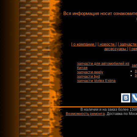
Вся информация носит ознакомите
| о компании |
| новости |
| запчасти 
аксессуары |
| ре
запчасти для автомобилей из
за
Китая
з
запчасти geely
з
запчасти byd
запчасти Vortex Estina
В наличии и на заказ более 150
Возможность ремонта
.
Доставка по Моск