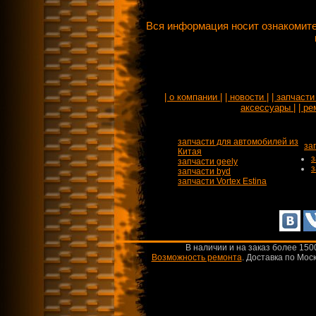
Вся информация носит ознакомите
| о компании |
| новости |
| запчасти 
аксессуары |
| ре
запчасти для автомобилей из
за
Китая
з
запчасти geely
з
запчасти byd
запчасти Vortex Estina
В наличии и на заказ более 150
Возможность ремонта
.
Доставка по Моск