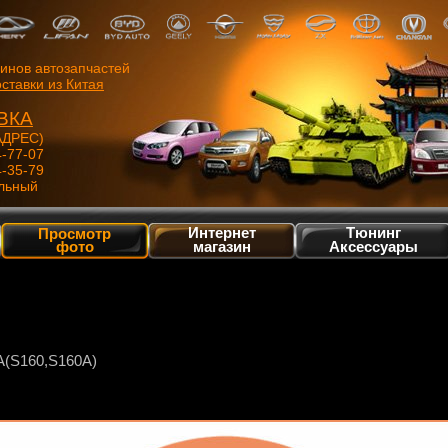
зинов автозапчастей
ставки из Китая
ВКА
ДРЕС)
4-77-07
4-35-79
льный
Интернет
Тюнинг
Просмотр
фото
магазин
Аксессуары
S160,S160A)