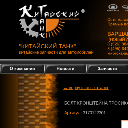
Сеть мага
Прямые по
ВАРША
(НОВЫЙ А
8 (926) 88
"КИТАЙСКИЙ ТАНК"
8 (495) 64
китайские запчасти для автомобилей
многокана
О компании
Новости
Запчасти
← вернуться в каталог
БОЛТ КРОНШТЕЙНА ТРОСИКА(
Артикул:
3170122301