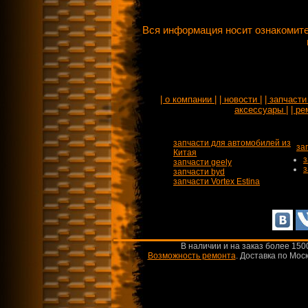
Вся информация носит ознакомите
| о компании |
| новости |
| запчасти 
аксессуары |
| ре
запчасти для автомобилей из
за
Китая
з
запчасти geely
з
запчасти byd
запчасти Vortex Estina
В наличии и на заказ более 150
Возможность ремонта
.
Доставка по Моск