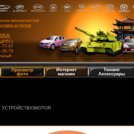
зинов автозапчастей
ставки из Китая
ВКА
ДРЕС)
4-77-07
4-35-79
льный
Интернет
Тюнинг
Просмотр
фото
магазин
Аксессуары
У УСТРОЙСТВУ(MOTOR