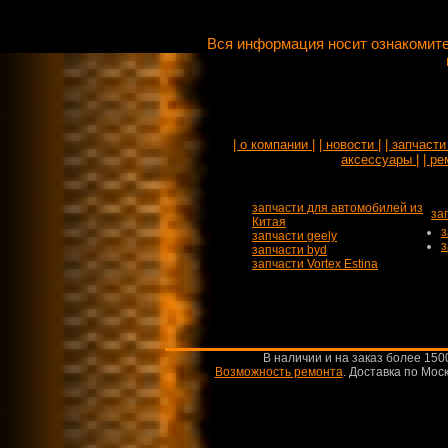
Вся информация носит ознакомите
| о компании |
| новости |
| запчасти 
аксессуары |
| ре
запчасти для автомобилей из
за
Китая
з
запчасти geely
з
запчасти byd
запчасти Vortex Estina
В наличии и на заказ более 150
Возможность ремонта
.
Доставка по Моск