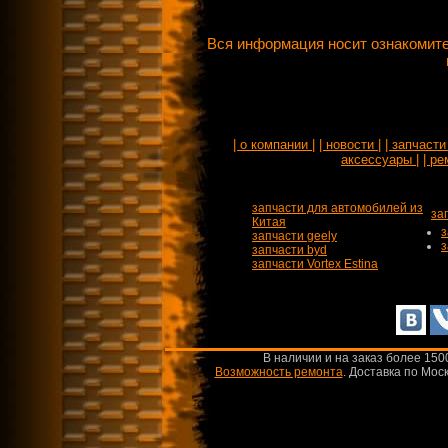
Вся информация носит ознакомите
| о компании |
| новости |
| запчасти 
аксессуары |
| ре
запчасти для автомобилей из
за
Китая
з
запчасти geely
з
запчасти byd
запчасти Vortex Estina
В наличии и на заказ более 150
Возможность ремонта
.
Доставка по Моск