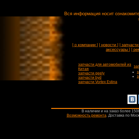
Вся информация носит ознакомите
| о компании |
| новости |
| запчасти 
аксессуары |
| ре
запчасти для автомобилей из
за
Китая
з
запчасти geely
з
запчасти byd
запчасти Vortex Estina
В наличии и на заказ более 150
Возможность ремонта
.
Доставка по Моск