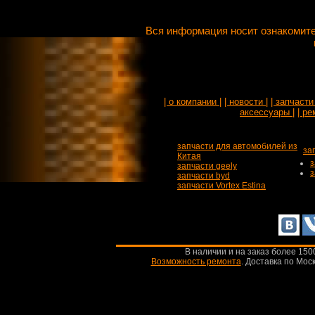
Вся информация носит ознакомите
| о компании |
| новости |
| запчасти 
аксессуары |
| ре
запчасти для автомобилей из
за
Китая
з
запчасти geely
з
запчасти byd
запчасти Vortex Estina
В наличии и на заказ более 150
Возможность ремонта
.
Доставка по Моск