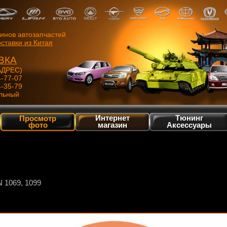
зинов автозапчастей
ставки из Китая
ВКА
ДРЕС)
4-77-07
4-35-79
льный
Интернет
Тюнинг
Просмотр
фото
магазин
Аксессуары
1069, 1099