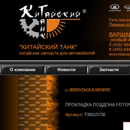
Сеть мага
Прямые по
ВАРША
(НОВЫЙ А
8 (926) 88
"КИТАЙСКИЙ ТАНК"
8 (495) 64
китайские запчасти для автомобилей
многокана
О компании
Новости
Запчасти
← вернуться в каталог
ПРОКЛАДКА ПОДДОНА FOTON 
Артикул:
T36815736