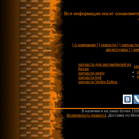
Вся информация носит ознакомите
| о компании |
| новости |
| запчасти 
аксессуары |
| ре
запчасти для автомобилей из
за
Китая
з
запчасти geely
з
запчасти byd
запчасти Vortex Estina
В наличии и на заказ более 150
Возможность ремонта
.
Доставка по Моск