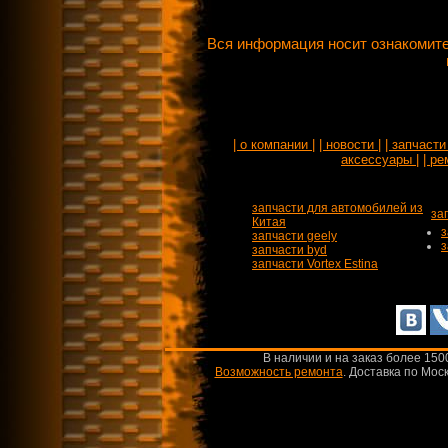
Вся информация носит ознакомите
| о компании |
| новости |
| запчасти 
аксессуары |
| ре
запчасти для автомобилей из
за
Китая
з
запчасти geely
з
запчасти byd
запчасти Vortex Estina
В наличии и на заказ более 150
Возможность ремонта
.
Доставка по Моск