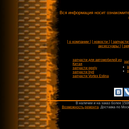
Вся информация носит ознакомите
| о компании |
| новости |
| запчасти 
аксессуары |
| ре
запчасти для автомобилей из
за
Китая
з
запчасти geely
з
запчасти byd
запчасти Vortex Estina
В наличии и на заказ более 150
Возможность ремонта
.
Доставка по Моск