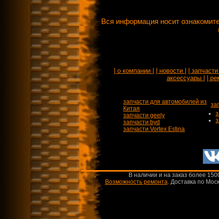
Вся информация носит ознакомите
| о компании |
| новости |
| запчасти 
аксессуары |
| ре
запчасти для автомобилей из
за
Китая
з
запчасти geely
з
запчасти byd
запчасти Vortex Estina
В наличии и на заказ более 150
Возможность ремонта
.
Доставка по Моск