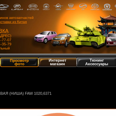
зинов автозапчастей
ставки из Китая
ВКА
ДРЕС)
4-77-07
4-35-79
льный
Интернет
Тюнинг
Просмотр
фото
магазин
Аксессуары
АЯ (НИША) FAW 1020,6371